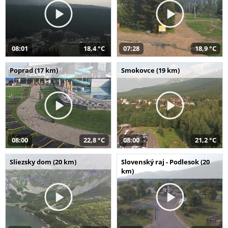
08:01
18,4 °C
07:28
18,9 °C
Poprad (17 km)
Smokovce (19 km)
08:00
22,8 °C
08:00
21,2 °C
Sliezsky dom (20 km)
Slovenský raj - Podlesok (20
km)