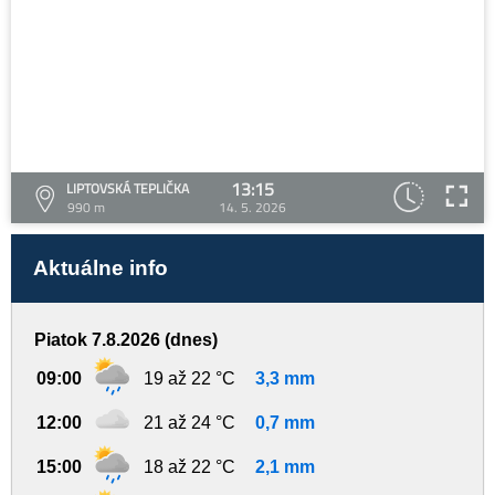
13:15
LIPTOVSKÁ TEPLIČKA
990 m
14. 5. 2026
Aktuálne info
Piatok 7.8.2026 (dnes)
09:00
19 až 22 °C
3,3 mm
12:00
21 až 24 °C
0,7 mm
15:00
18 až 22 °C
2,1 mm