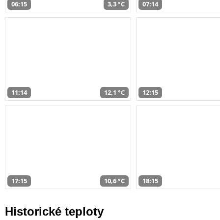
06:15
3,3 °C
07:14
11:14
12,1 °C
12:15
17:15
10,6 °C
18:15
Historické teploty