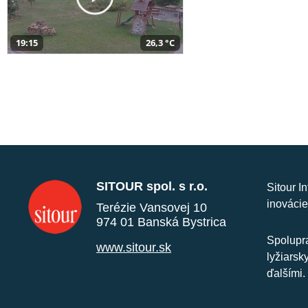
19:15
26,3 °C
SITOUR spol. s r.o.
Sitour I
inovácie
Terézie Vansovej 10
974 01 Banská Bystrica
Spolupra
www.sitour.sk
lyžiarsk
ďalšími.