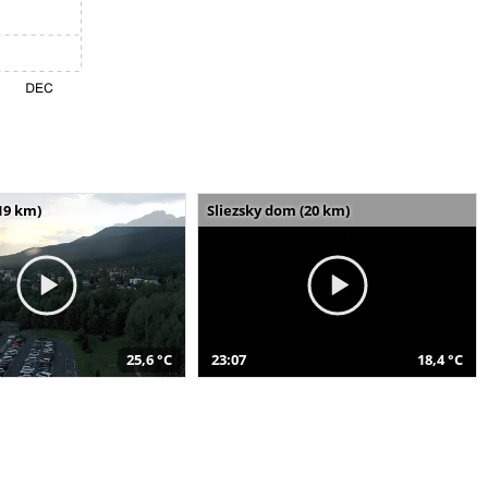
19 km)
Sliezsky dom (20 km)
25,6 °C
23:07
18,4 °C