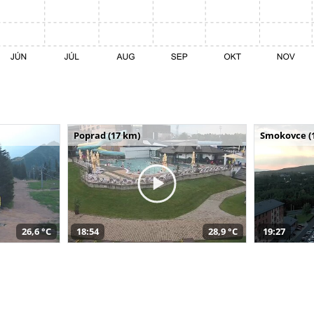
Poprad (17 km)
Smokovce (
26,6 °C
18:54
28,9 °C
19:27