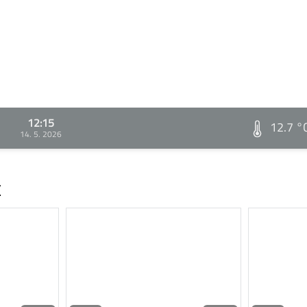
12:15
12.7 °
14. 5. 2026
v