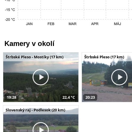
Kamery v okolí
Štrbské Pleso - Mostíky (17 km)
Štrbské Pleso (17 km)
19:28
22,4 °C
20:23
Slovenský raj - Podlesok (20 km)