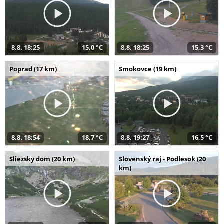
8.8. 18:25
15,0 °C
8.8. 18:25
15,3 °C
Poprad (17 km)
Smokovce (19 km)
8.8. 18:54
18,7 °C
8.8. 19:27
16,5 °C
Sliezsky dom (20 km)
Slovenský raj - Podlesok (20
km)