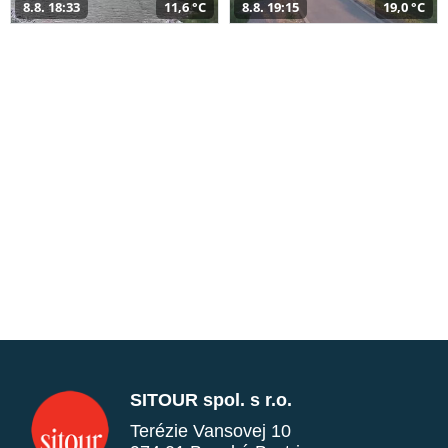
8.8. 18:33
11,6 °C
8.8. 19:15
19,0 °C
SITOUR spol. s r.o.
Terézie Vansovej 10