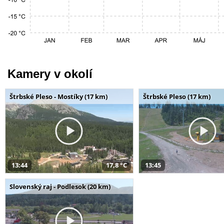
Kamery v okolí
Štrbské Pleso - Mostíky (17 km)
Štrbské Pleso (17 km)
13:44
17,8 °C
13:45
Slovenský raj - Podlesok (20 km)