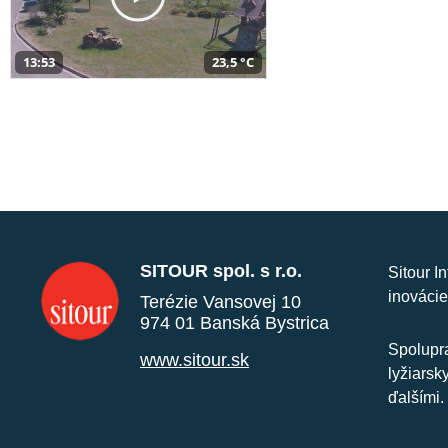
13:53
23,5 °C
SITOUR spol. s r.o.
Sitour I
inovácie
Terézie Vansovej 10
974 01 Banská Bystrica
Spolupra
www.sitour.sk
lyžiarsk
ďalšími.