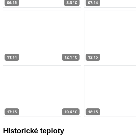
06:15
3,3 °C
07:14
11:14
12,1 °C
12:15
17:15
10,6 °C
18:15
Historické teploty