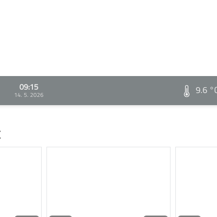
09:15
9.6 °
14. 5. 2026
v