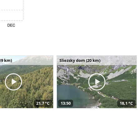
19 km)
Sliezsky dom (20 km)
21,7 °C
13:50
18,1 °C