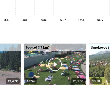
Poprad (17 km)
Smokovce (
19,4 °C
13:54
23,5 °C
13:58