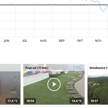
Poprad (17 km)
Smokovce (
17,6 °C
18:54
19,6 °C
18:57