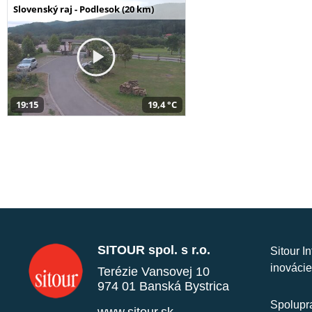
Slovenský raj - Podlesok (20 km)
19:15
19,4 °C
SITOUR spol. s r.o.
Sitour I
inovácie
Terézie Vansovej 10
974 01 Banská Bystrica
Spolupra
www.sitour.sk