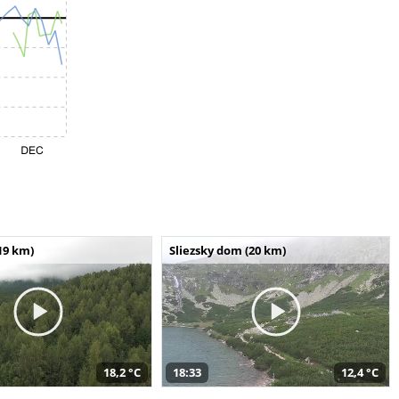
19 km)
Sliezsky dom (20 km)
18,2 °C
18:33
12,4 °C