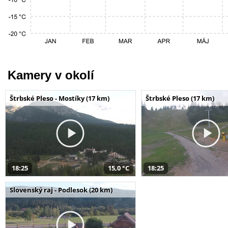
Kamery v okolí
Štrbské Pleso - Mostíky (17 km)
Štrbské Pleso (17 km)
18:25
15,0 °C
18:25
Slovenský raj - Podlesok (20 km)