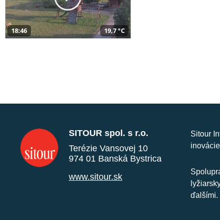
18:46
19,7 °C
SITOUR spol. s r.o.
Sitour I
inovácie
Terézie Vansovej 10
974 01 Banská Bystrica
Spolupra
www.sitour.sk
lyžiarsk
ďalšími.