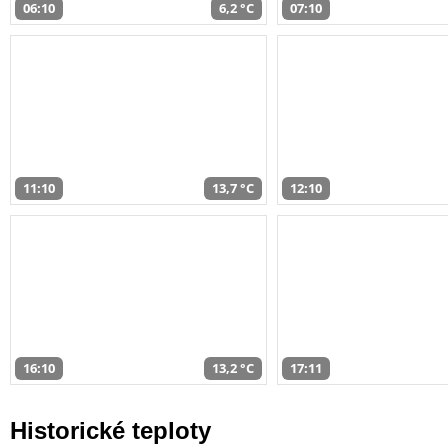
06:10
6,2 °C
07:10
11:10
13,7 °C
12:10
16:10
13,2 °C
17:11
Historické teploty