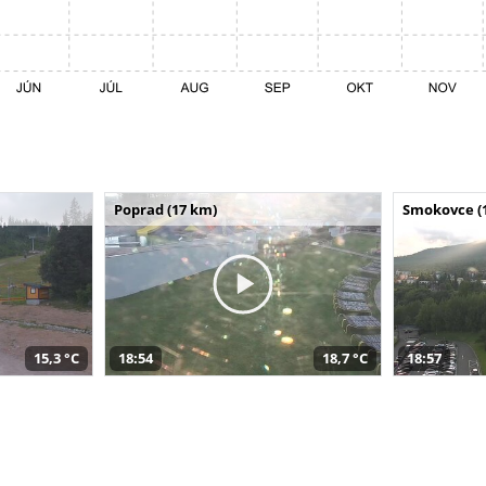
Poprad (17 km)
Smokovce (
15,3 °C
18:54
18,7 °C
18:57