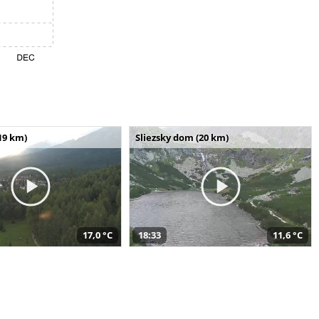
19 km)
Sliezsky dom (20 km)
17,0 °C
18:33
11,6 °C