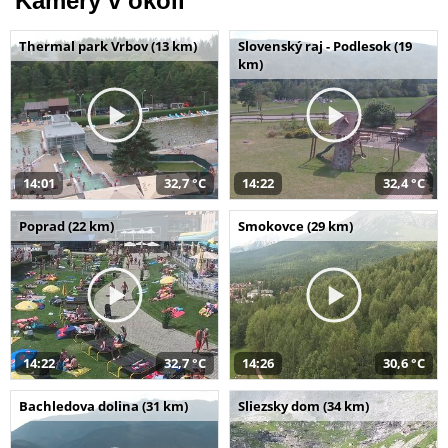
Kamery v okolí
Thermal park Vrbov (13 km)
Slovenský raj - Podlesok (19
km)
14:01
32,7 °C
14:22
32,4 °C
Poprad (22 km)
Smokovce (29 km)
14:22
32,7 °C
14:26
30,6 °C
Bachledova dolina (31 km)
Sliezsky dom (34 km)