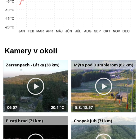
Kamery v okolí
Zerrenpach - Látky (38 km)
Mýto pod Ďumbierom (62 km)
06:07
20,1 °C
5.8. 18:57
Pustý hrad (71 km)
Chopok juh (71 km)