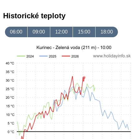
Historické teploty
06:00
09:00
12:00
15:00
18:00