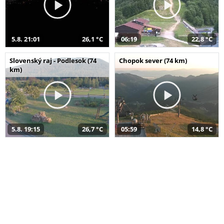
5.8. 21:01
26,1 °C
06:19
22,8 °C
Slovenský raj - Podlesok (74
Chopok sever (74 km)
km)
5.8. 19:15
26,7 °C
05:59
14,8 °C