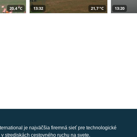
20,4 °C
13:32
21,7 °C
13:20
nternational je najväčšia firemná sieť pre technologické
 v strediskách cestovného ruchu na svete.