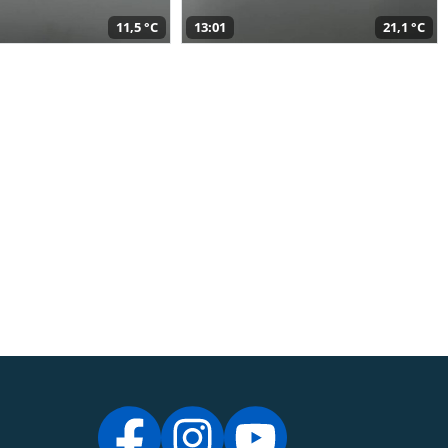
11,5 °C
13:01
21,1 °C