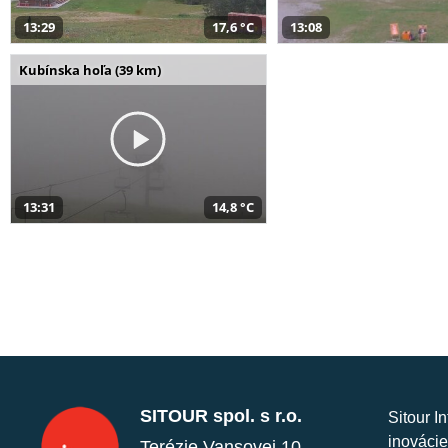
13:29
17,6 °C
13:08
Kubínska hoľa (39 km)
13:31
14,8 °C
SITOUR spol. s r.o.
Sitour I
inovácie
Terézie Vansovej 10