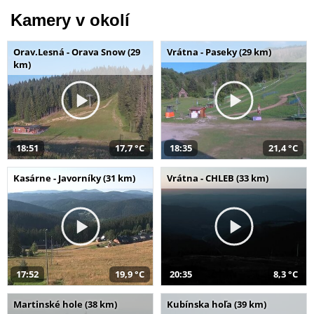
Kamery v okolí
Orav.Lesná - Orava Snow (29
Vrátna - Paseky (29 km)
km)
18:51
17,7 °C
18:35
21,4 °C
Kasárne - Javorníky (31 km)
Vrátna - CHLEB (33 km)
17:52
19,9 °C
20:35
8,3 °C
Martinské hole (38 km)
Kubínska hoľa (39 km)