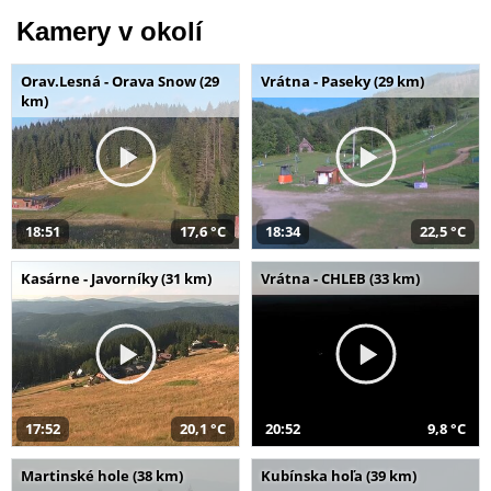
Kamery v okolí
Orav.Lesná - Orava Snow (29
Vrátna - Paseky (29 km)
km)
18:51
17,6 °C
18:34
22,5 °C
Kasárne - Javorníky (31 km)
Vrátna - CHLEB (33 km)
17:52
20,1 °C
20:52
9,8 °C
Martinské hole (38 km)
Kubínska hoľa (39 km)