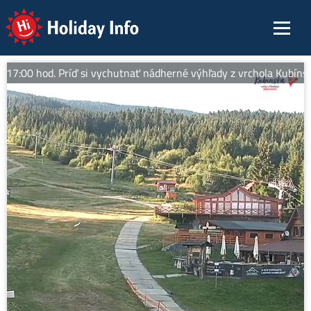
Holiday Info
:00 hod. Príď si vychutnať nádherné výhľady z vrchola Kubínskej,