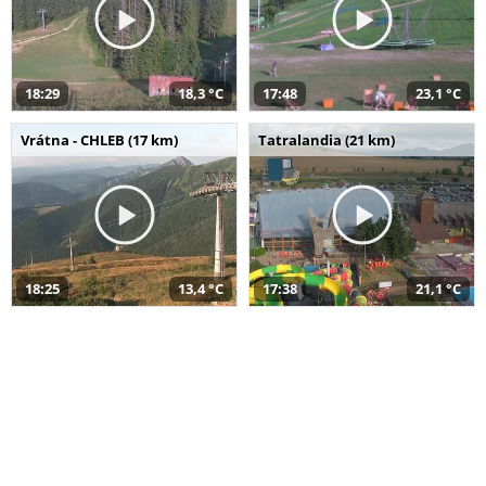
18:29
18,3 °C
17:48
23,1 °C
Vrátna - CHLEB (17 km)
Tatralandia (21 km)
18:25
13,4 °C
17:38
21,1 °C