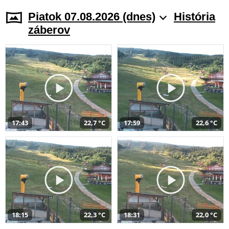
Piatok 07.08.2026 (dnes)
História
záberov
17:43
22,7 °C
17:59
22,6 °C
18:15
22,3 °C
18:31
22,0 °C