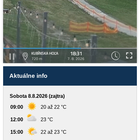
18:31
KUBÍNSKA HOĽA
720 m
7. 8. 2026
Aktuálne info
Sobota 8.8.2026 (zajtra)
09:00
20 až 22 °C
12:00
23 °C
15:00
22 až 23 °C