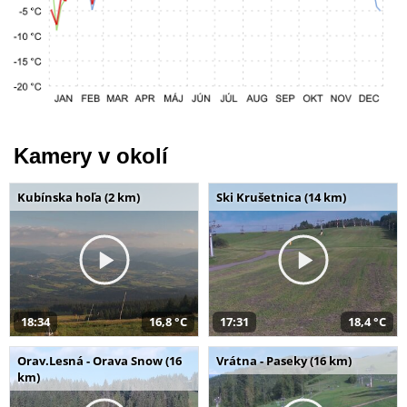
Kamery v okolí
Kubínska hoľa (2 km)
Ski Krušetnica (14 km)
18:34
16,8 °C
17:31
18,4 °C
Orav.Lesná - Orava Snow (16
Vrátna - Paseky (16 km)
km)