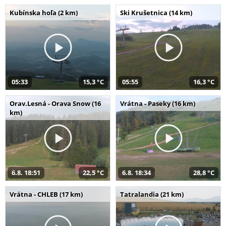
Kubínska hoľa (2 km)
Ski Krušetnica (14 km)
05:33
15,3 °C
05:55
16,3 °C
Orav.Lesná - Orava Snow (16
Vrátna - Paseky (16 km)
km)
6.8. 18:51
22,5 °C
6.8. 18:34
28,8 °C
Vrátna - CHLEB (17 km)
Tatralandia (21 km)