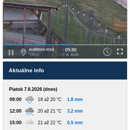
05:30
KUBÍNSKA HOĽA
720 m
7. 8. 2026
Aktuálne info
Piatok 7.8.2026 (dnes)
09:00
18 až 20 °C
1,8 mm
12:00
20 až 21 °C
3,2 mm
15:00
21 až 22 °C
0,5 mm