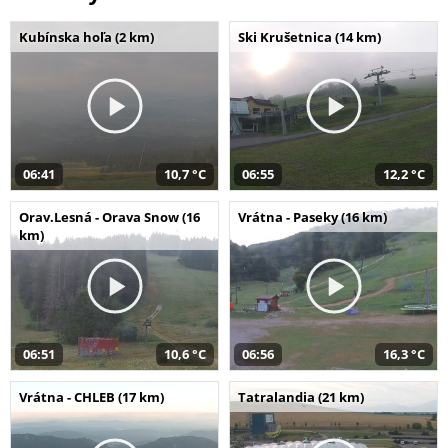
Kubínska hoľa (2 km)
Ski Krušetnica (14 km)
06:41
10,7 °C
06:55
12,2 °C
Orav.Lesná - Orava Snow (16
Vrátna - Paseky (16 km)
km)
06:51
10,6 °C
06:56
16,3 °C
Vrátna - CHLEB (17 km)
Tatralandia (21 km)