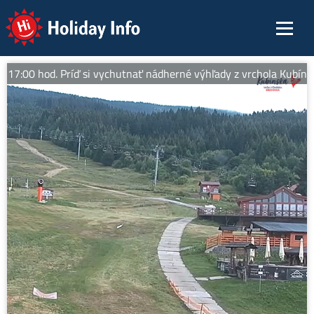
Holiday Info
7:00 hod. Príď si vychutnať nádherné výhľady z vrchola Kubínskej,