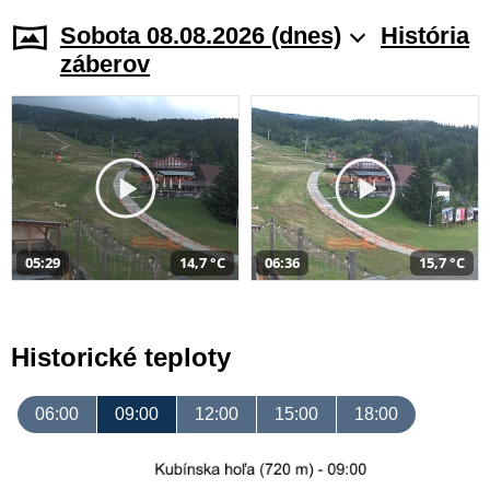
Sobota 08.08.2026 (dnes)
História
záberov
05:29
14,7 °C
06:36
15,7 °C
Historické teploty
06:00
09:00
12:00
15:00
18:00