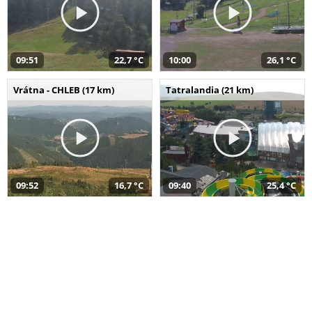
09:51
22,7 °C
10:00
26,1 °C
Vrátna - CHLEB (17 km)
Tatralandia (21 km)
09:52
16,7 °C
09:40
25,4 °C