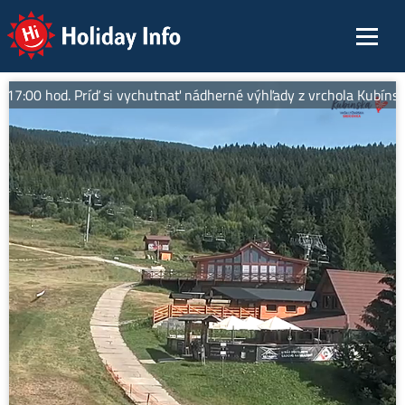
Holiday Info
:00 hod. Príď si vychutnať nádherné výhľady z vrchola Kubínskej, 