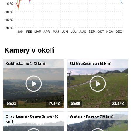
Kamery v okolí
Kubínska hoľa (2 km)
Ski Krušetnica (14 km)
09:23
17,5 °C
09:55
23,4 °C
Orav.Lesná - Orava Snow (16
Vrátna - Paseky (16 km)
km)