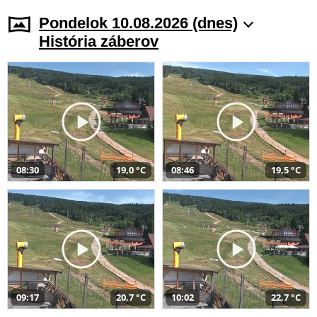
Pondelok 10.08.2026 (dnes)
História záberov
08:30
19,0 °C
08:46
19,5 °C
09:17
20,7 °C
10:02
22,7 °C