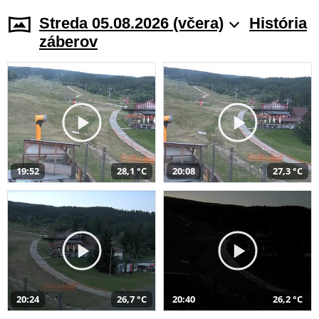
Streda 05.08.2026 (včera)
História
záberov
19:52
28,1 °C
20:08
27,3 °C
20:24
26,7 °C
20:40
26,2 °C