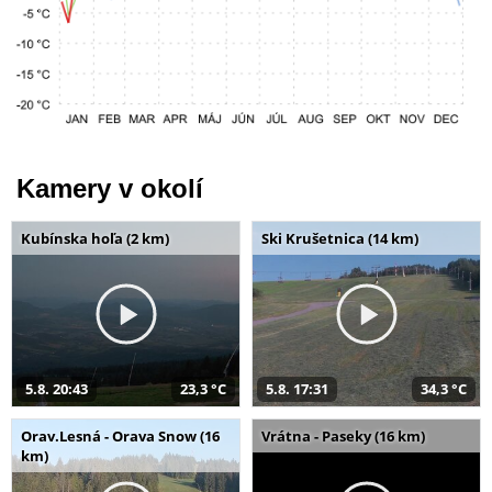
Kamery v okolí
Kubínska hoľa (2 km)
Ski Krušetnica (14 km)
5.8. 20:43
23,3 °C
5.8. 17:31
34,3 °C
Orav.Lesná - Orava Snow (16
Vrátna - Paseky (16 km)
km)