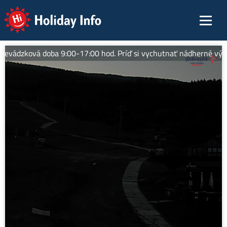
Holiday Info
evádzková doba 9:00-17:00 hod. Príď si vychutnať nádherné výhľad