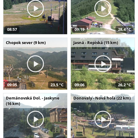
08:57
09:19
28,4 °C
Chopok sever (9 km)
Jasná - Repiská (15 km)
09:05
23,5 °C
09:06
26,2 °C
Demänovská Dol. - Jaskyne
Donovaly - Nová hoľa (22 km)
(16 km)