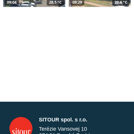
09:04
28,5 °C
09:29
29,6 °C
SITOUR spol. s r.o.
Terézie Vansovej 10