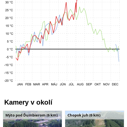
Kamery v okolí
Mýto pod Ďumbierom (6 km)
Chopok juh (6 km)