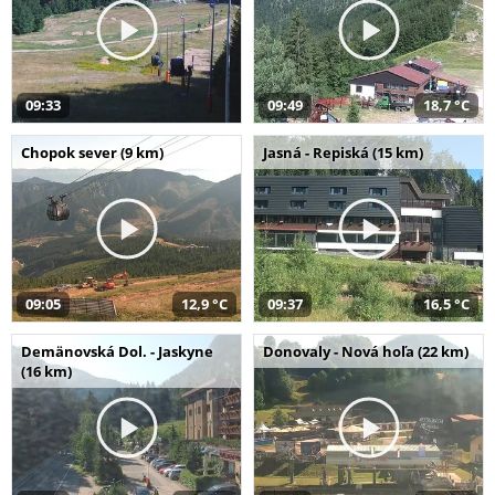
09:33
09:49
18,7 °C
Chopok sever (9 km)
Jasná - Repiská (15 km)
09:05
12,9 °C
09:37
16,5 °C
Demänovská Dol. - Jaskyne
Donovaly - Nová hoľa (22 km)
(16 km)