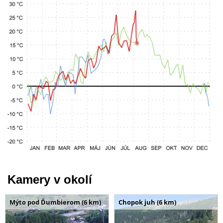
Kamery v okolí
Mýto pod Ďumbierom (6 km)
Chopok juh (6 km)