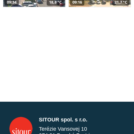
09:34
18,8 °C
09:16
21,7 °C
SITOUR spol. s r.o.
Terézie Vansovej 10