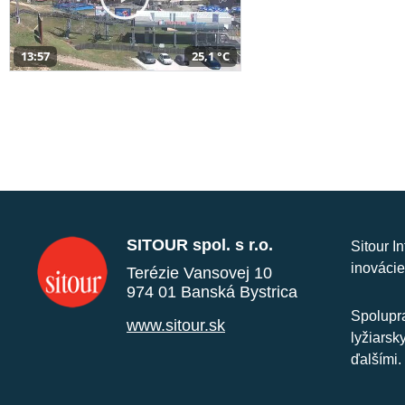
13:57
25,1 °C
SITOUR spol. s r.o.
Sitour I
inovácie
Terézie Vansovej 10
974 01 Banská Bystrica
Spolupra
www.sitour.sk
lyžiarsk
ďalšími.