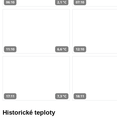
06:10
2,1 °C
07:10
11:10
6,6 °C
12:10
17:11
7,3 °C
18:11
Historické teploty