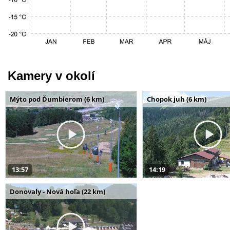
Kamery v okolí
Mýto pod Ďumbierom (6 km)
Chopok juh (6 km)
13:57
14:19
Donovaly - Nová hoľa (22 km)