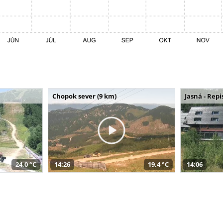
Chopok sever (9 km)
Jasná - Repi
24,0 °C
14:26
19,4 °C
14:06