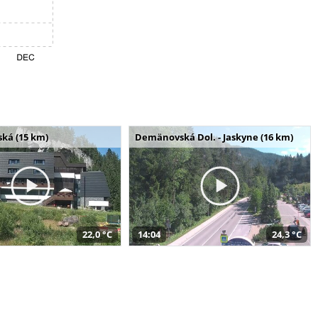
ská (15 km)
Demänovská Dol. - Jaskyne (16 km)
22,0 °C
14:04
24,3 °C