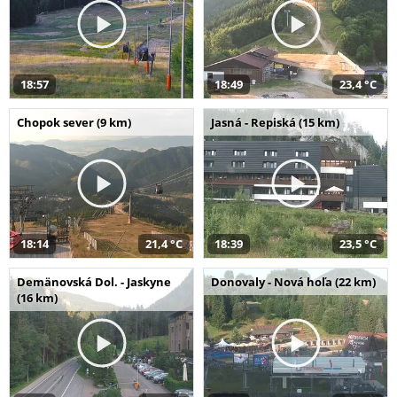
18:57
18:49
23,4 °C
Chopok sever (9 km)
Jasná - Repiská (15 km)
18:14
21,4 °C
18:39
23,5 °C
Demänovská Dol. - Jaskyne
Donovaly - Nová hoľa (22 km)
(16 km)