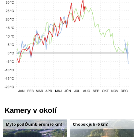
Kamery v okolí
Mýto pod Ďumbierom (6 km)
Chopok juh (6 km)