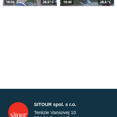
18:34
26,0 °C
18:40
28,6 °C
SITOUR spol. s r.o.
Terézie Vansovej 10