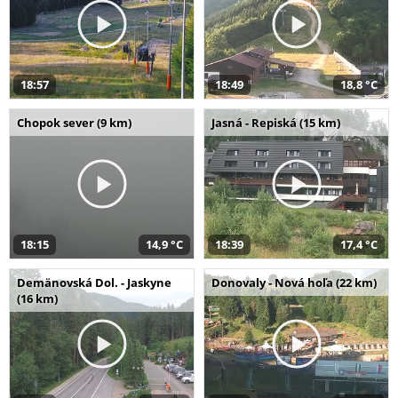
18:57
18:49
18,8 °C
Chopok sever (9 km)
Jasná - Repiská (15 km)
18:15
14,9 °C
18:39
17,4 °C
Demänovská Dol. - Jaskyne
Donovaly - Nová hoľa (22 km)
(16 km)