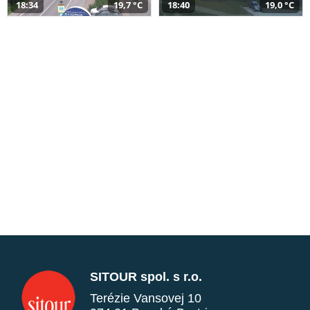
18:34
19,7 °C
18:40
19,0 °C
SITOUR spol. s r.o.
Terézie Vansovej 10