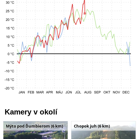
Kamery v okolí
Mýto pod Ďumbierom (6 km)
Chopok juh (6 km)