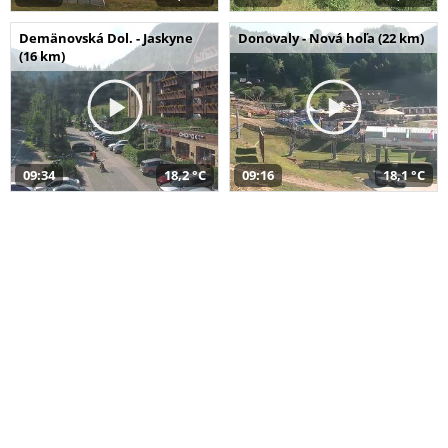
Demänovská Dol. - Jaskyne
Donovaly - Nová hoľa (22 km)
(16 km)
09:34
18,2 °C
09:16
18,1 °C