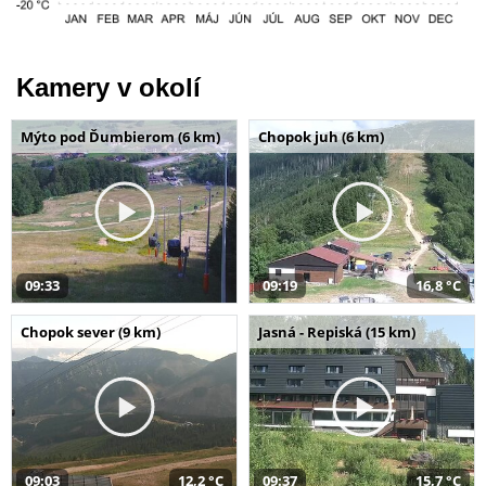
Kamery v okolí
Mýto pod Ďumbierom (6 km)
Chopok juh (6 km)
09:33
09:19
16,8 °C
Chopok sever (9 km)
Jasná - Repiská (15 km)
09:03
12,2 °C
09:37
15,7 °C