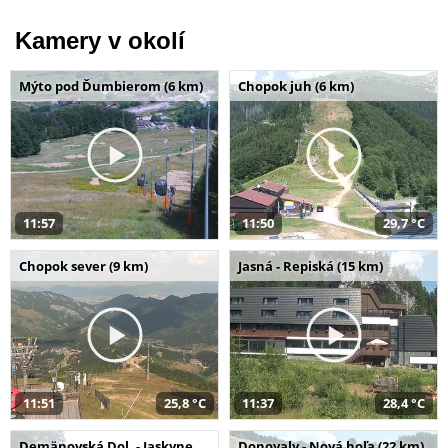
Kamery v okolí
Mýto pod Ďumbierom (6 km)
Chopok juh (6 km)
11:57
11:50
29,7 °C
Chopok sever (9 km)
Jasná - Repiská (15 km)
11:51
25,8 °C
11:37
28,4 °C
Demänovská Dol. - Jaskyne
Donovaly - Nová hoľa (22 km)