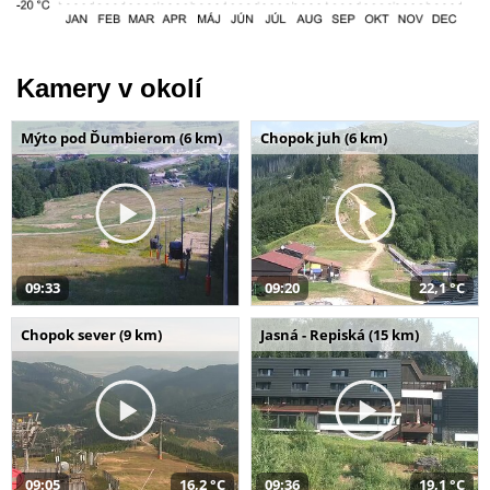
Kamery v okolí
Mýto pod Ďumbierom (6 km)
Chopok juh (6 km)
09:33
09:20
22,1 °C
Chopok sever (9 km)
Jasná - Repiská (15 km)
09:05
16,2 °C
09:36
19,1 °C