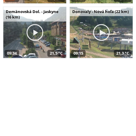
Demänovská Dol. - Jaskyne
Donovaly - Nová hoľa (22 km)
(16 km)
09:34
21,5 °C
09:15
21,3 °C