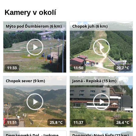
Kamery v okolí
Mýto pod Ďumbierom (6 km)
Chopok juh (6 km)
11:33
11:50
29,7 °C
Chopok sever (9 km)
Jasná - Repiská (15 km)
11:51
25,8 °C
11:37
28,4 °C
Demänovská Dol. - Jaskyne
Donovaly - Nová hoľa (22 km)