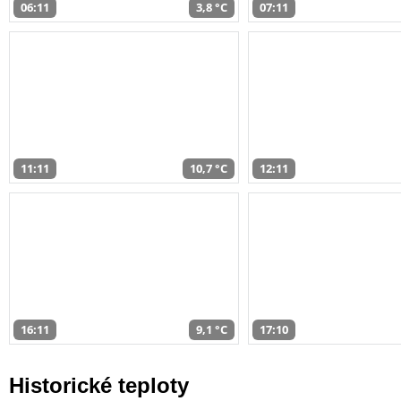
06:11
3,8 °C
07:11
11:11
10,7 °C
12:11
16:11
9,1 °C
17:10
Historické teploty