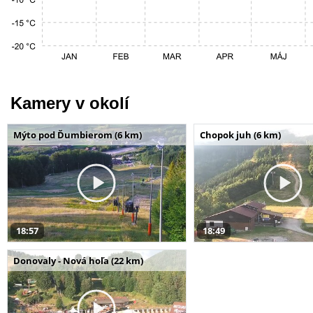
Kamery v okolí
Mýto pod Ďumbierom (6 km)
Chopok juh (6 km)
18:57
18:49
Donovaly - Nová hoľa (22 km)