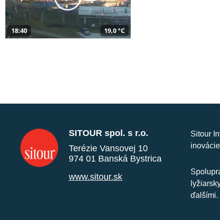
18:40
19,0 °C
SITOUR spol. s r.o.
Sitour I
inovácie
Terézie Vansovej 10
974 01 Banská Bystrica
Spolupra
www.sitour.sk
lyžiarsk
ďalšími.