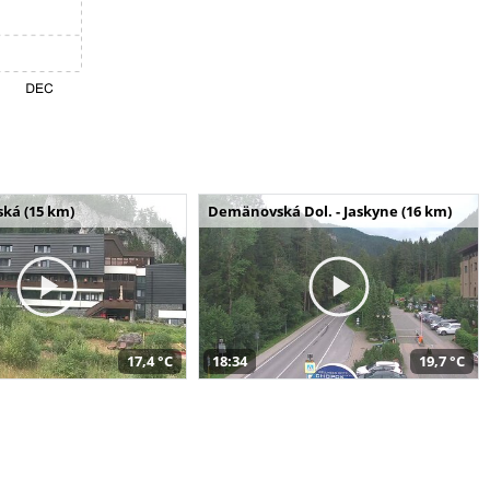
ská (15 km)
Demänovská Dol. - Jaskyne (16 km)
17,4 °C
18:34
19,7 °C