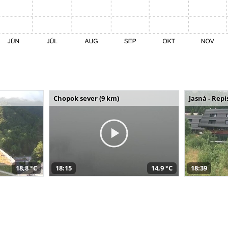
Chopok sever (9 km)
Jasná - Repi
18,8 °C
18:15
14,9 °C
18:39