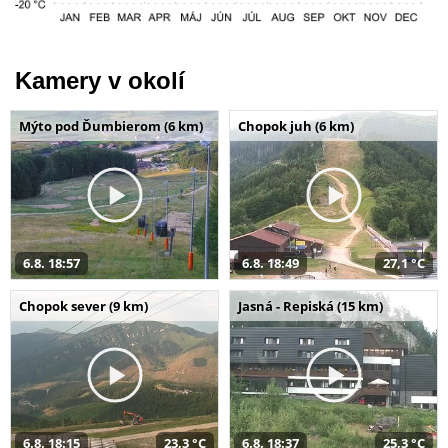
Kamery v okolí
Mýto pod Ďumbierom (6 km)
Chopok juh (6 km)
6.8. 18:57
6.8. 18:49
27,1 °C
Chopok sever (9 km)
Jasná - Repiská (15 km)
6.8. 18:15
23,3 °C
6.8. 18:37
25,3 °C