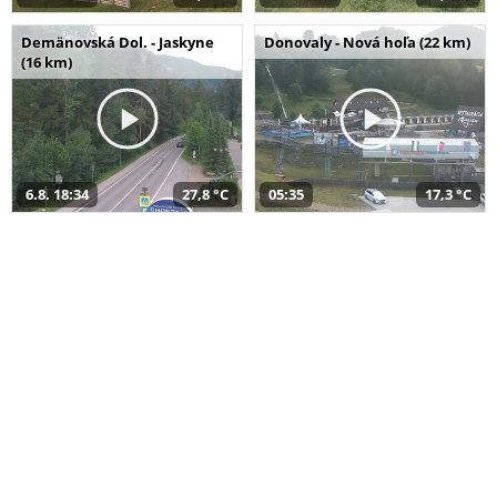
Demänovská Dol. - Jaskyne
Donovaly - Nová hoľa (22 km)
(16 km)
6.8. 18:34
27,8 °C
05:35
17,3 °C