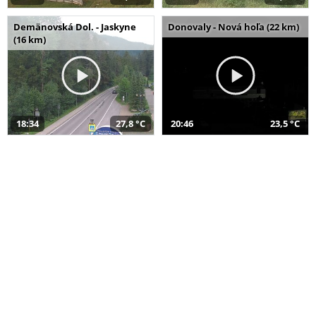
Demänovská Dol. - Jaskyne
Donovaly - Nová hoľa (22 km)
(16 km)
18:34
27,8 °C
20:46
23,5 °C