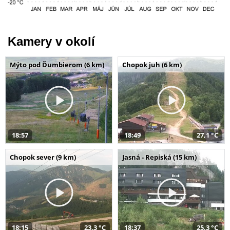
Kamery v okolí
Mýto pod Ďumbierom (6 km)
Chopok juh (6 km)
18:57
18:49
27,1 °C
Chopok sever (9 km)
Jasná - Repiská (15 km)
18:15
23,3 °C
18:37
25,3 °C