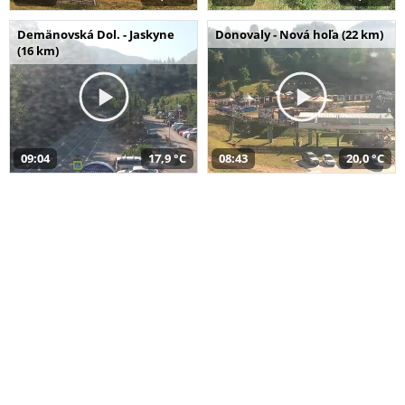
Demänovská Dol. - Jaskyne
Donovaly - Nová hoľa (22 km)
(16 km)
09:04
17,9 °C
08:43
20,0 °C