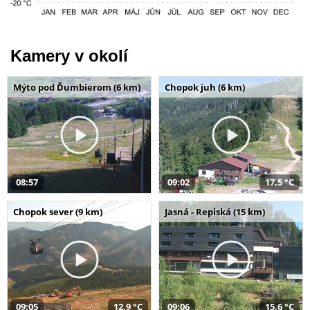
Kamery v okolí
Mýto pod Ďumbierom (6 km)
Chopok juh (6 km)
08:57
09:02
17,5 °C
Chopok sever (9 km)
Jasná - Repiská (15 km)
09:05
12,9 °C
09:06
15,6 °C