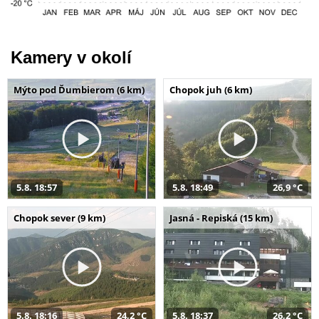
Kamery v okolí
Mýto pod Ďumbierom (6 km)
Chopok juh (6 km)
5.8. 18:57
5.8. 18:49
26,9 °C
Chopok sever (9 km)
Jasná - Repiská (15 km)
5.8. 18:16
24,2 °C
5.8. 18:37
26,2 °C