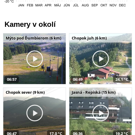
Kamery v okolí
Mýto pod Ďumbierom (6 km)
Chopok juh (6 km)
06:57
06:49
24,1 °C
Chopok sever (9 km)
Jasná - Repiská (15 km)
06:47
17,0 °C
06:36
19,2 °C