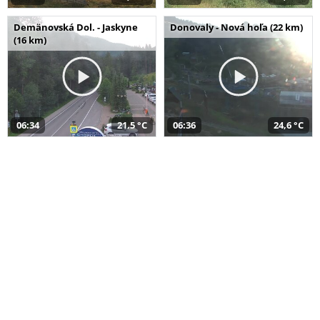
Demänovská Dol. - Jaskyne
Donovaly - Nová hoľa (22 km)
(16 km)
06:34
21,5 °C
06:36
24,6 °C