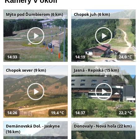
Kamery v okolí
Mýto pod Ďumbierom (6 km)
Chopok juh (6 km)
14:33
14:19
24,0 °C
Chopok sever (9 km)
Jasná - Repiská (15 km)
14:26
19,4 °C
14:37
22,2 °C
Demänovská Dol. - Jaskyne
Donovaly - Nová hoľa (22 km)
(16 km)