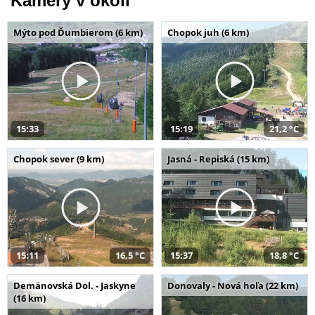
Kamery v okolí
Mýto pod Ďumbierom (6 km)
Chopok juh (6 km)
15:33
15:19
21,2 °C
Chopok sever (9 km)
Jasná - Repiská (15 km)
15:11
16,5 °C
15:37
18,8 °C
Demänovská Dol. - Jaskyne
Donovaly - Nová hoľa (22 km)
(16 km)