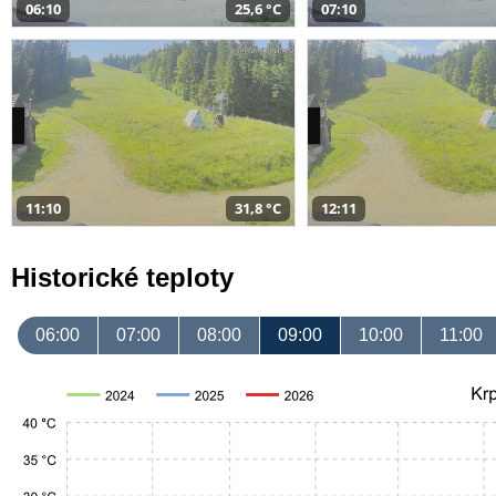
06:10
25,6 °C
07:10
11:10
31,8 °C
12:11
Historické teploty
06:00
07:00
08:00
09:00
10:00
11:00