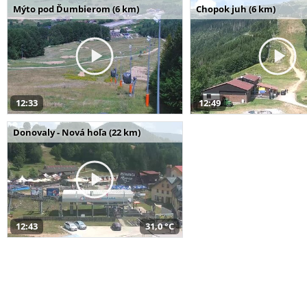
Mýto pod Ďumbierom (6 km)
Chopok juh (6 km)
12:33
12:49
Donovaly - Nová hoľa (22 km)
12:43
31,0 °C