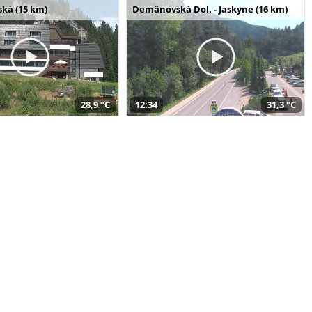
ská (15 km)
Demänovská Dol. - Jaskyne (16 km)
28,9 °C
12:34
31,3 °C