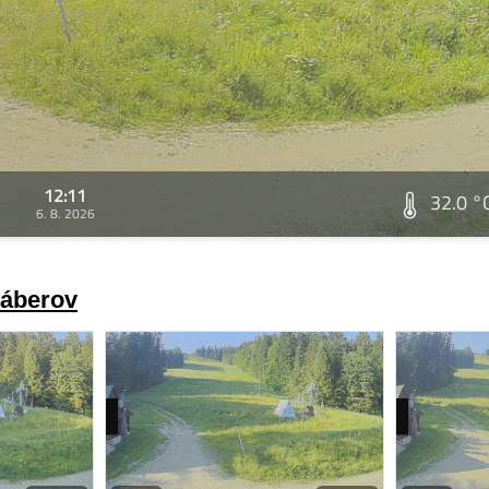
12:11
32.0 °
6. 8. 2026
záberov