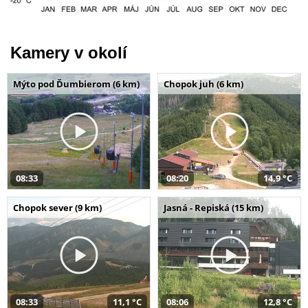
Kamery v okolí
Mýto pod Ďumbierom (6 km)
Chopok juh (6 km)
08:33
08:20
14,9 °C
Chopok sever (9 km)
Jasná - Repiská (15 km)
08:33
11,1 °C
08:06
12,8 °C