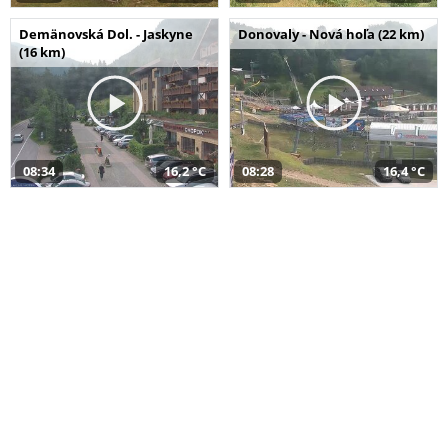
Demänovská Dol. - Jaskyne
Donovaly - Nová hoľa (22 km)
(16 km)
08:34
16,2 °C
08:28
16,4 °C