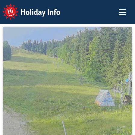
Holiday Info