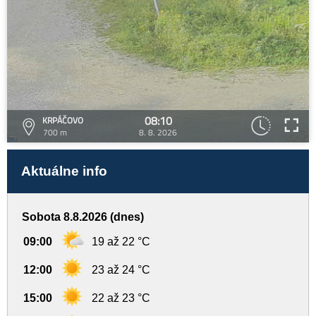
08:10
KRPÁČOVO
700 m
8. 8. 2026
Aktuálne info
Sobota 8.8.2026 (dnes)
09:00
19 až 22 °C
12:00
23 až 24 °C
15:00
22 až 23 °C