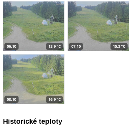
06:10
13,9 °C
07:10
15,3 °C
08:10
16,9 °C
Historické teploty