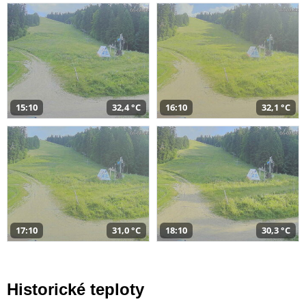
15:10
32,4 °C
16:10
32,1 °C
17:10
31,0 °C
18:10
30,3 °C
Historické teploty