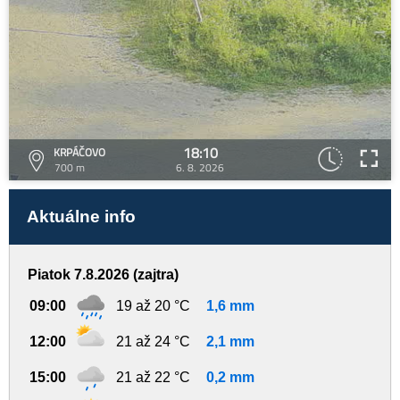
18:10
KRPÁČOVO
700 m
6. 8. 2026
Aktuálne info
Piatok 7.8.2026 (zajtra)
09:00
19 až 20 °C
1,6 mm
12:00
21 až 24 °C
2,1 mm
15:00
21 až 22 °C
0,2 mm