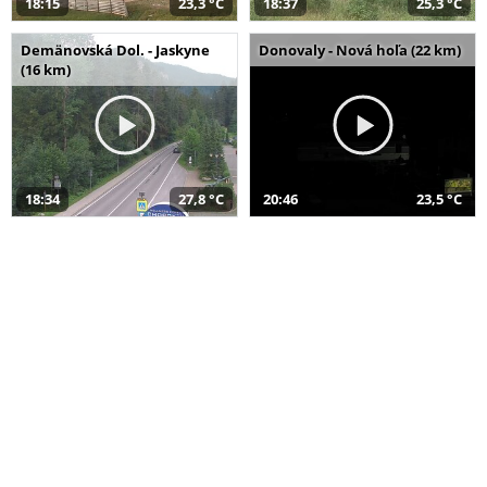
18:15
23,3 °C
18:37
25,3 °C
Demänovská Dol. - Jaskyne
Donovaly - Nová hoľa (22 km)
(16 km)
18:34
27,8 °C
20:46
23,5 °C