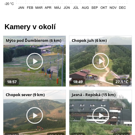
Kamery v okolí
Mýto pod Ďumbierom (6 km)
Chopok juh (6 km)
18:57
18:49
27,1 °C
Chopok sever (9 km)
Jasná - Repiská (15 km)