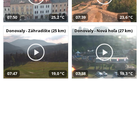
07:50
25,2 °C
07:39
23,6 °C
Donovaly - Záhradište (25 km)
Donovaly - Nová hoľa (27 km)
07:47
19,0 °C
07:38
19,3 °C