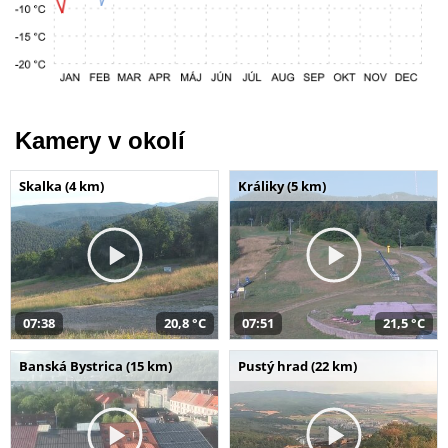
Kamery v okolí
Skalka (4 km)
Králiky (5 km)
07:38
20,8 °C
07:51
21,5 °C
Banská Bystrica (15 km)
Pustý hrad (22 km)