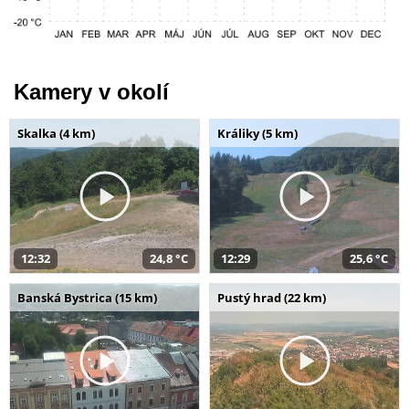
Kamery v okolí
Skalka (4 km)
Králiky (5 km)
12:32
24,8 °C
12:29
25,6 °C
Banská Bystrica (15 km)
Pustý hrad (22 km)