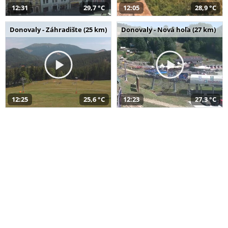
12:31
29,7 °C
12:05
28,9 °C
Donovaly - Záhradište (25 km)
Donovaly - Nová hoľa (27 km)
12:25
25,6 °C
12:23
27,3 °C