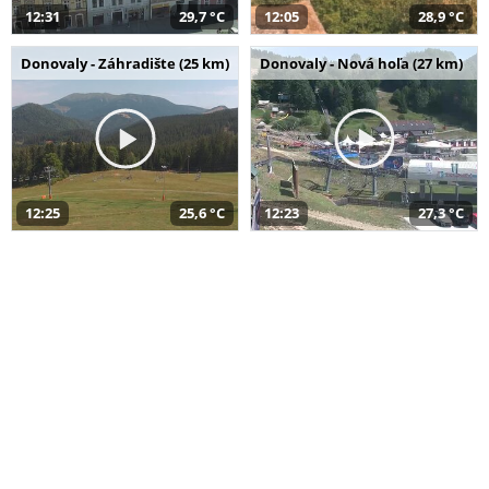
12:31
29,7 °C
12:05
28,9 °C
Donovaly - Záhradište (25 km)
Donovaly - Nová hoľa (27 km)
12:25
25,6 °C
12:23
27,3 °C