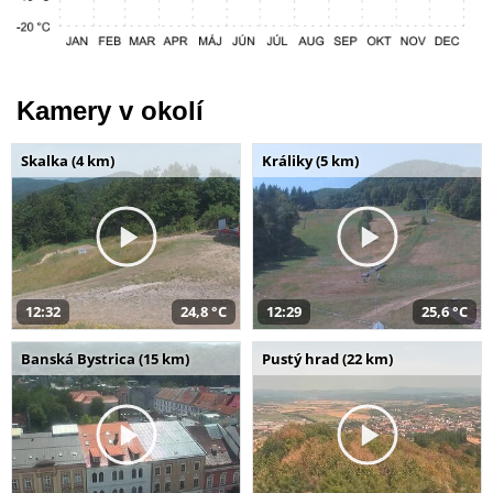
Kamery v okolí
Skalka (4 km)
Králiky (5 km)
12:32
24,8 °C
12:29
25,6 °C
Banská Bystrica (15 km)
Pustý hrad (22 km)