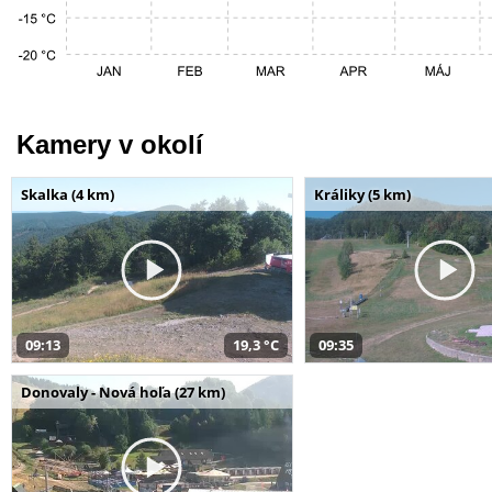
Kamery v okolí
Skalka (4 km)
Králiky (5 km)
09:13
19,3 °C
09:35
Donovaly - Nová hoľa (27 km)