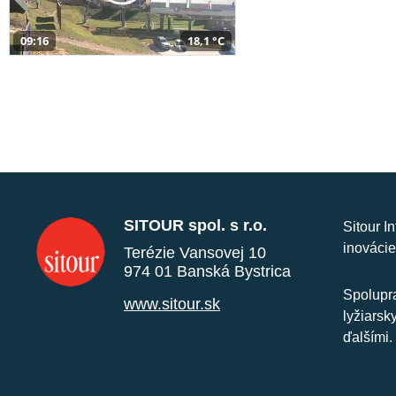
09:16
18,1 °C
SITOUR spol. s r.o.
Sitour I
inovácie
Terézie Vansovej 10
974 01 Banská Bystrica
Spolupra
www.sitour.sk
lyžiarsk
ďalšími.