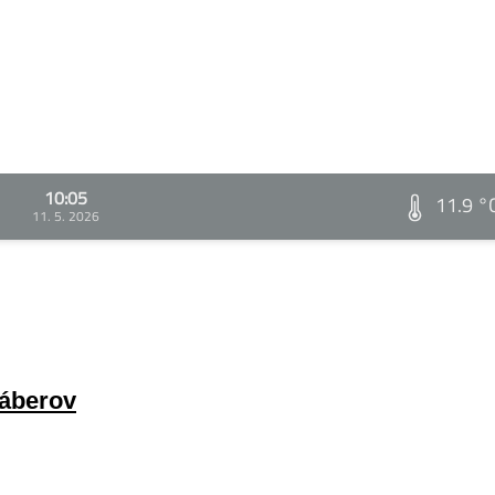
10:05
11.9 °
11. 5. 2026
záberov