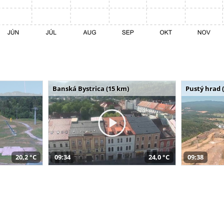
Banská Bystrica (15 km)
Pustý hrad 
20,2 °C
09:34
24,0 °C
09:38