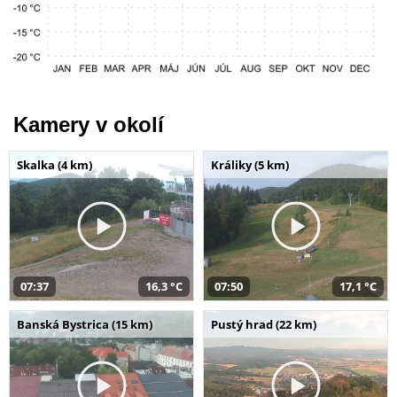
Kamery v okolí
Skalka (4 km)
Králiky (5 km)
07:37
16,3 °C
07:50
17,1 °C
Banská Bystrica (15 km)
Pustý hrad (22 km)