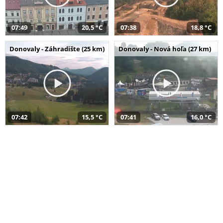
07:49
20,5 °C
07:38
18,8 °C
Donovaly - Záhradište (25 km)
Donovaly - Nová hoľa (27 km)
07:42
15,5 °C
07:41
16,0 °C