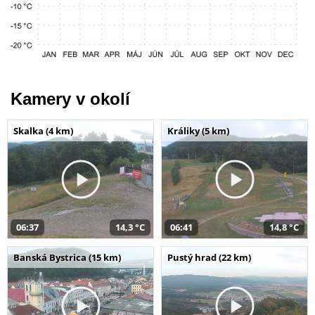
Kamery v okolí
Skalka (4 km)
Králiky (5 km)
06:37
14,3 °C
06:41
14,8 °C
Banská Bystrica (15 km)
Pustý hrad (22 km)