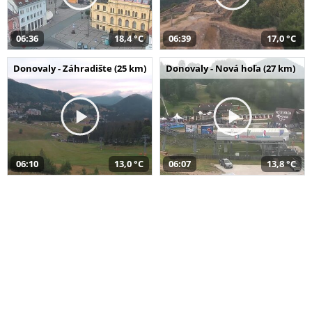
06:36
18,4 °C
06:39
17,0 °C
Donovaly - Záhradište (25 km)
Donovaly - Nová hoľa (27 km)
06:10
13,0 °C
06:07
13,8 °C