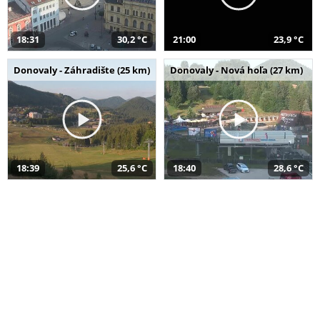
18:31
30,2 °C
21:00
23,9 °C
Donovaly - Záhradište (25 km)
Donovaly - Nová hoľa (27 km)
18:39
25,6 °C
18:40
28,6 °C