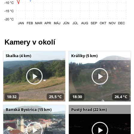
Kamery v okolí
Skalka (4 km)
Králiky (5 km)
18:32
25,5 °C
18:30
26,4 °C
Banská Bystrica (15 km)
Pustý hrad (22 km)