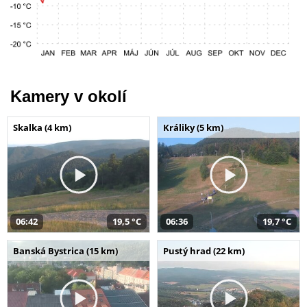
Kamery v okolí
Skalka (4 km)
Králiky (5 km)
06:42
19,5 °C
06:36
19,7 °C
Banská Bystrica (15 km)
Pustý hrad (22 km)