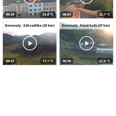
06:49
23,8 °C
06:41
22,1 °C
Donovaly - Záhradište (25 km)
Donovaly - Nová hoľa (27 km)
06:47
17,1 °C
06:36
17,6 °C