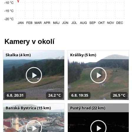
Kamery v okolí
Skalka (4 km)
Králiky (5 km)
6.8. 20:31
24,2 °C
6.8. 19:35
26,5 °C
Banská Bystrica (15 km)
Pustý hrad (22 km)