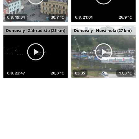
6.8. 19:34
30,7 °C
6.8. 21:01
26,9 °C
Donovaly - Záhradište (25 km)
Donovaly - Nová hoľa (27 km)
6.8. 22:47
20,3 °C
05:35
17,3 °C