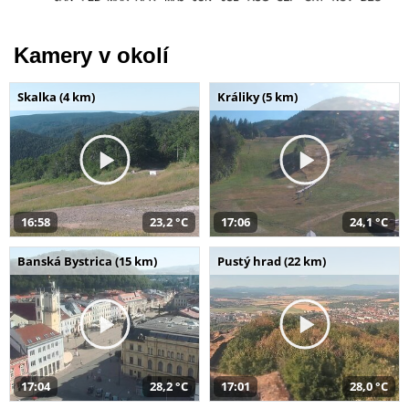
Kamery v okolí
Skalka (4 km)
Králiky (5 km)
16:58
23,2 °C
17:06
24,1 °C
Banská Bystrica (15 km)
Pustý hrad (22 km)
17:04
28,2 °C
17:01
28,0 °C