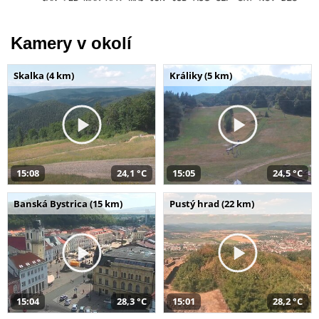
Kamery v okolí
Skalka (4 km)
Králiky (5 km)
15:08
24,1 °C
15:05
24,5 °C
Banská Bystrica (15 km)
Pustý hrad (22 km)
15:04
28,3 °C
15:01
28,2 °C