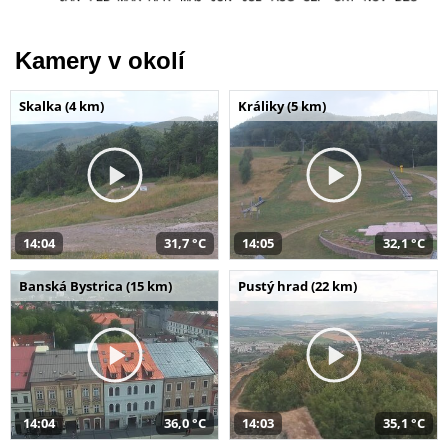
Kamery v okolí
Skalka (4 km)
Králiky (5 km)
14:04
31,7 °C
14:05
32,1 °C
Banská Bystrica (15 km)
Pustý hrad (22 km)
14:04
36,0 °C
14:03
35,1 °C