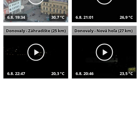
6.8. 19:34
30,7 °C
6.8. 21:01
26,9 °C
Donovaly - Záhradište (25 km)
Donovaly - Nová hoľa (27 km)
6.8. 22:47
20,3 °C
6.8. 20:46
23,5 °C