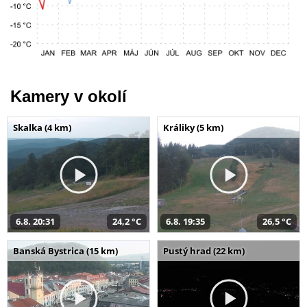
Kamery v okolí
Skalka (4 km)
Králiky (5 km)
6.8. 20:31
24,2 °C
6.8. 19:35
26,5 °C
Banská Bystrica (15 km)
Pustý hrad (22 km)