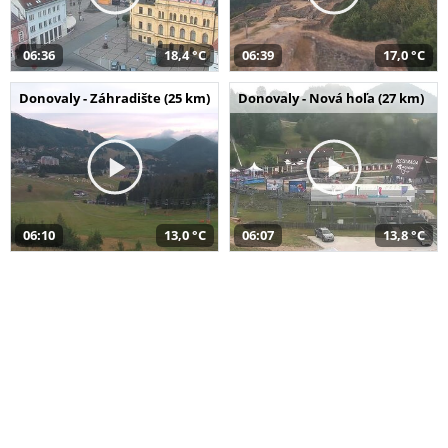
06:36
18,4 °C
06:39
17,0 °C
Donovaly - Záhradište (25 km)
Donovaly - Nová hoľa (27 km)
06:10
13,0 °C
06:07
13,8 °C