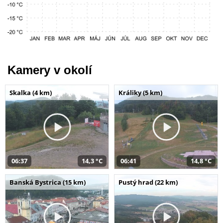
Kamery v okolí
Skalka (4 km)
Králiky (5 km)
06:37
14,3 °C
06:41
14,8 °C
Banská Bystrica (15 km)
Pustý hrad (22 km)